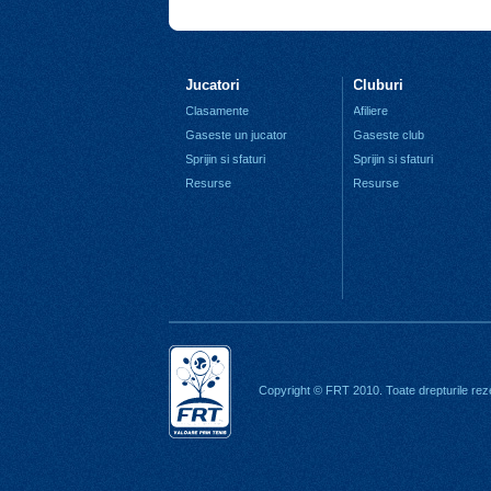
Jucatori
Cluburi
Clasamente
Afiliere
Gaseste un jucator
Gaseste club
Sprijin si sfaturi
Sprijin si sfaturi
Resurse
Resurse
Copyright © FRT 2010. Toate drepturile rez