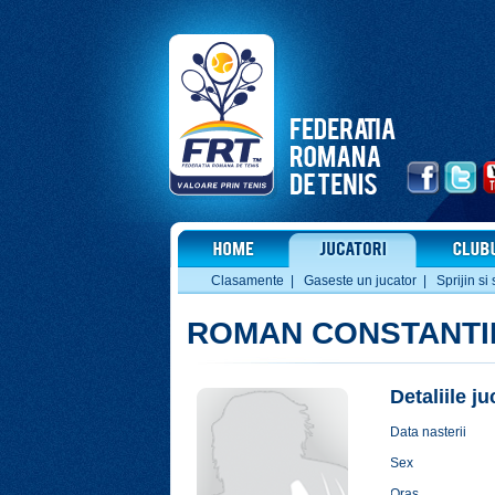
Clasamente
|
Gaseste un jucator
|
Sprijin si 
ROMAN CONSTANTI
Detaliile j
Data nasterii
Sex
Oras