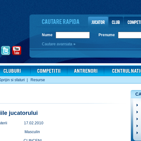
Nume
Prenume
Cautare avansata
»
Sprijin si sfaturi
|
Resurse
CA
iile jucatorului
terii
17.02.2010
Masculin
CLINCENI