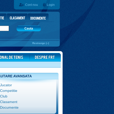
Cont nou
Login
Cauta
Restrange (–)
UTARE AVANSATA
Jucator
Competitie
Club
Clasament
Documente