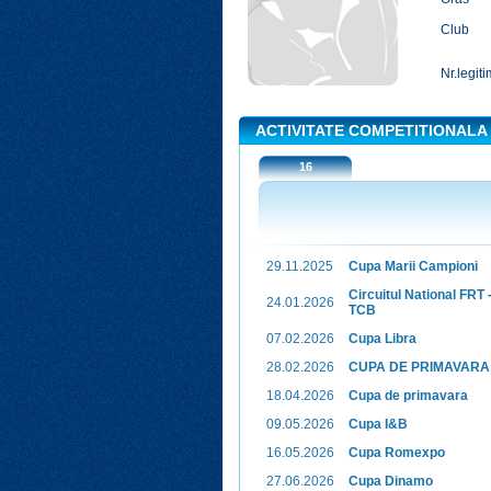
Club
Nr.legiti
ACTIVITATE COMPETITIONALA
16
29.11.2025
Cupa Marii Campioni
Circuitul National FRT -
24.01.2026
TCB
07.02.2026
Cupa Libra
28.02.2026
CUPA DE PRIMAVARA
18.04.2026
Cupa de primavara
09.05.2026
Cupa I&B
16.05.2026
Cupa Romexpo
27.06.2026
Cupa Dinamo