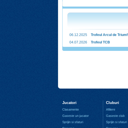
06.12.2025
Trofeul Arcul de Trium
04.07.2026
Trofeul TCB
Jucatori
Cluburi
Clasamente
Afiliere
Gaseste un jucator
Gaseste club
Sprijin si sfaturi
Sprijin si sfaturi