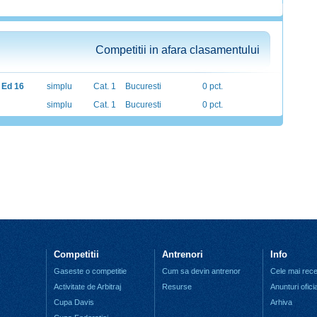
Competitii in afara clasamentului
f Ed 16
simplu
Cat. 1
Bucuresti
0 pct.
simplu
Cat. 1
Bucuresti
0 pct.
Competitii
Antrenori
Info
Gaseste o competitie
Cum sa devin antrenor
Cele mai recen
Activitate de Arbitraj
Resurse
Anunturi ofici
Cupa Davis
Arhiva