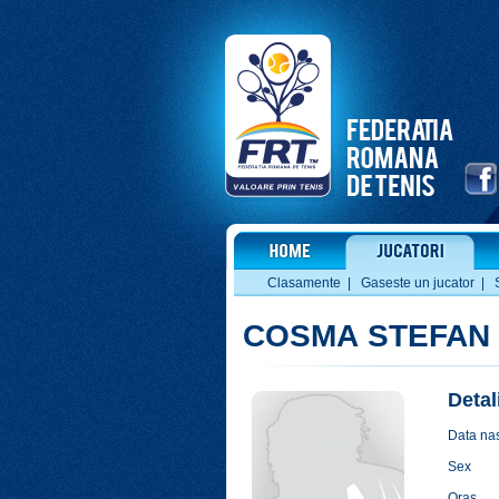
Clasamente
|
Gaseste un jucator
|
COSMA STEFAN
Detal
Data nas
Sex
Oras