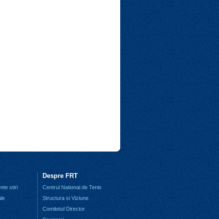
Despre FRT
te stiri
Centrul National de Tenis
ale
Structura si Viziune
Comitetul Director