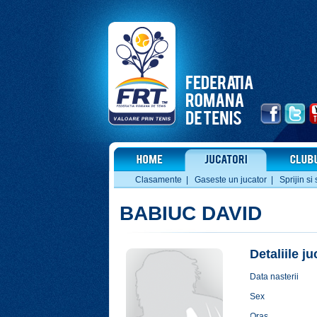
Clasamente
|
Gaseste un jucator
|
Sprijin si 
BABIUC DAVID
Detaliile j
Data nasterii
Sex
Oras