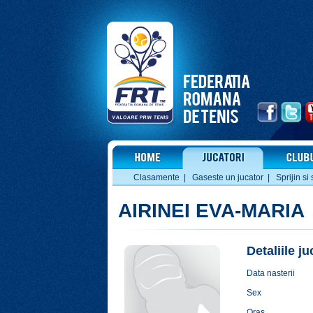
Clasamente
|
Gaseste un jucator
|
Sprijin si 
AIRINEI EVA-MARIA
Detaliile j
Data nasterii
Sex
Oras