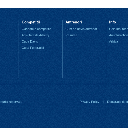
Competitii
Antrenori
Info
Gaseste o competitie
Cum sa devin antrenor
Cele mai recen
Activitate de Arbitraj
Resurse
Anunturi ofici
Cupa Davis
Arhiva
Cupa Federatiei
turile rezervate
Privacy Policy
|
Declaratie de co