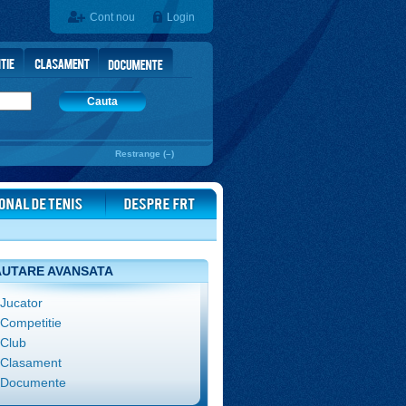
Cont nou
Login
Cauta
Restrange (–)
UTARE AVANSATA
Jucator
Competitie
Club
Clasament
Documente