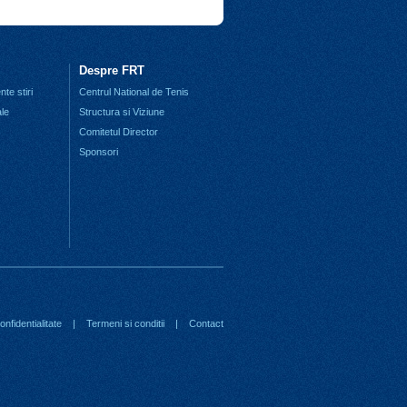
Despre FRT
te stiri
Centrul National de Tenis
ale
Structura si Viziune
Comitetul Director
Sponsori
nfidentialitate
|
Termeni si conditii
|
Contact