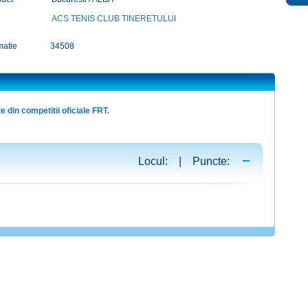
ACS TENIS CLUB TINERETULUI
matie
34508
e din competitii oficiale FRT.
Locul: | Puncte: