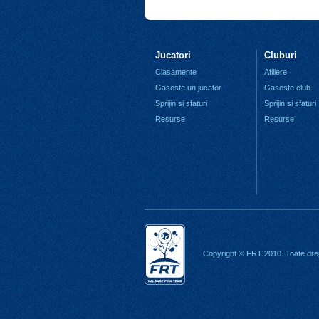
Jucatori
Cluburi
Clasamente
Afiliere
Gaseste un jucator
Gaseste club
Sprijin si sfaturi
Sprijin si sfaturi
Resurse
Resurse
Copyright © FRT 2010. Toate drep