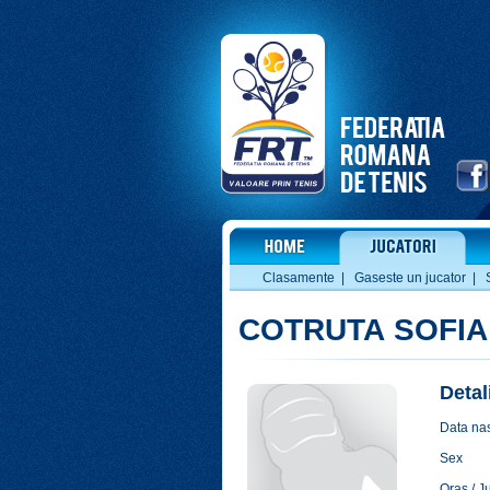
Clasamente
|
Gaseste un jucator
|
COTRUTA SOFIA
Detal
Data nas
Sex
Oras / J