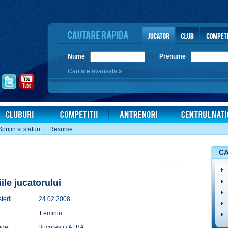
Nume
Prenume
Cautare avansata
»
Sprijin si sfaturi
|
Resurse
CA
iile jucatorului
terii
24.02.2008
Feminin
udet
Bucuresti / ALBA