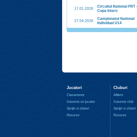
Circuitul National FRT 
17.01.2026
Cupa Intaro
Campionatul National
27.04.2026
Individual U14
Jucatori
Cluburi
Clasamente
Afiliere
Gaseste un jucator
Gaseste club
Sprijin si sfaturi
Sprijin si sfaturi
Resurse
Resurse