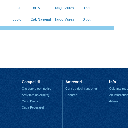
-
dublu
Cat. A
Targu Mures
0 pct.
dublu
Cat. National
Targu Mures
0 pct.
Competitii
Antrenori
Info
Gaseste o competitie
Cum sa devin antrenor
Cele mai recen
Activitate de Arbitraj
Resurse
Anunturi ofici
Cupa Davis
Arhiva
Cupa Federatiei