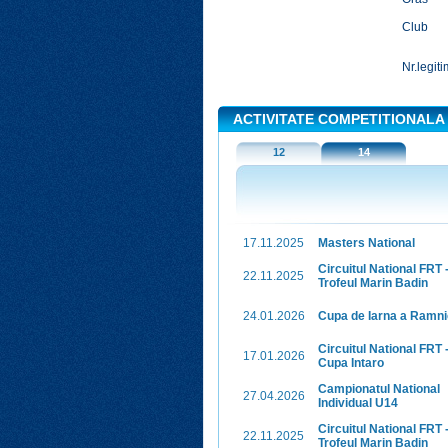
Club
Nr.legiti
ACTIVITATE COMPETITIONALA
12
14
17.11.2025
Masters National
Circuitul National FRT 
22.11.2025
Trofeul Marin Badin
24.01.2026
Cupa de Iarna a Ramni
Circuitul National FRT 
17.01.2026
Cupa Intaro
Campionatul National
27.04.2026
Individual U14
Circuitul National FRT 
22.11.2025
Trofeul Marin Badin