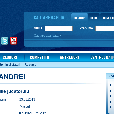
Nume
Prenume
Cautare avansata
»
Sprijin si sfaturi
|
Resurse
 ANDREI
CA
iile jucatorului
terii
23.01.2013
Masculin
RAMNICU-VALCEA