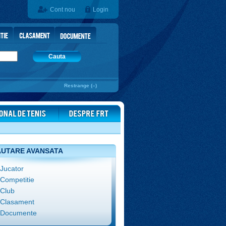
Cont nou
Login
Cauta
Restrange (–)
UTARE AVANSATA
Jucator
Competitie
Club
Clasament
Documente