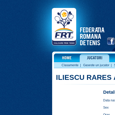
Clasamente
|
Gaseste un jucator
|
ILIESCU RARES
Detal
Data nas
Sex
Oras