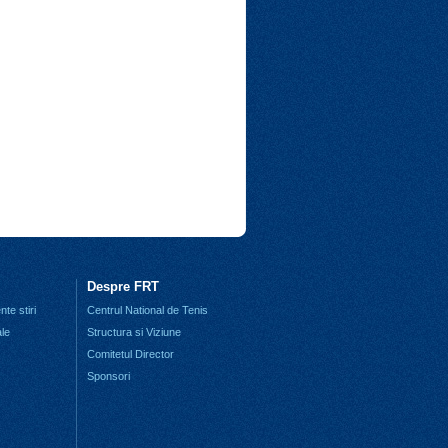
Despre FRT
te stiri
Centrul National de Tenis
ale
Structura si Viziune
Comitetul Director
Sponsori