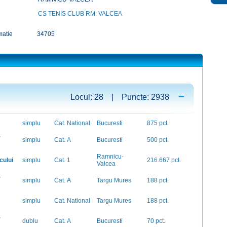
CS TENIS CLUB RM. VALCEA
matie
34705
Locul: 28 | Puncte: 2938
simplu
Cat. National
Bucuresti
875 pct.
-
simplu
Cat. A
Bucuresti
500 pct.
Ramnicu-
cului
simplu
Cat. 1
216.667 pct.
Valcea
-
simplu
Cat. A
Targu Mures
188 pct.
simplu
Cat. National
Targu Mures
188 pct.
-
dublu
Cat. A
Bucuresti
70 pct.