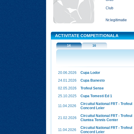
Club
Nr.legitimatie
ACTIVITATE COMPETITIONALA
14
16
20.06.2026
Cupa Lodor
24.01.2026
Cupa Banesto
02.05.2026
Trofeul Sense
25.10.2025
Cupa Tomesti Ed 1
Circuitul National FRT - Trofeul
11.04.2026
Concord Leier
Circuitul National FRT - Trofeul
21.02.2026
Ciuntea Tennis Center
Circuitul National FRT - Trofeul
11.04.2026
Concord Leier