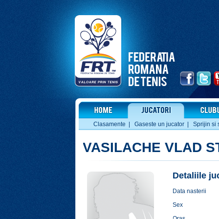
Clasamente
|
Gaseste un jucator
|
Sprijin si 
VASILACHE VLAD S
Detaliile j
Data nasterii
Sex
Oras