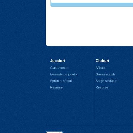
Jucatori
Cluburi
Clasamente
Afiliere
Gaseste un jucator
Gaseste club
Sprijin si sfaturi
Sprijin si sfaturi
Resurse
Resurse