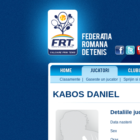
Clasamente
|
Gaseste un jucator
|
Sprijin si 
KABOS DANIEL
Detaliile j
Data nasterii
Sex
Oras