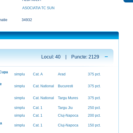
ASOCIATIA TC SUN
matie
34932
Locul: 40 | Puncte: 2129
 Cupa
simplu
Cat. A
Arad
375 pct.
e
simplu
Cat. National
Bucuresti
375 pct.
simplu
Cat. National
Targu Mures
375 pct.
simplu
Cat. 1
Targu Jiu
250 pct.
simplu
Cat. 1
Cluj-Napoca
200 pct.
ia
simplu
Cat. 1
Cluj-Napoca
150 pct.