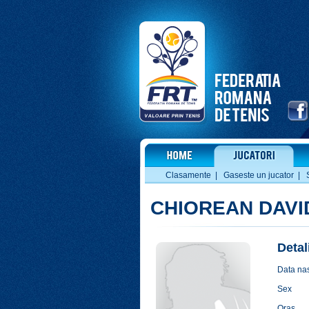
Clasamente
|
Gaseste un jucator
|
CHIOREAN DAVI
Detal
Data nas
Sex
Oras