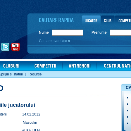
Nume
Prenume
Cautare avansata
»
Sprijin si sfaturi
|
Resurse
D
CA
iile jucatorului
terii
14.02.2012
Masculin
ALBA IULIA