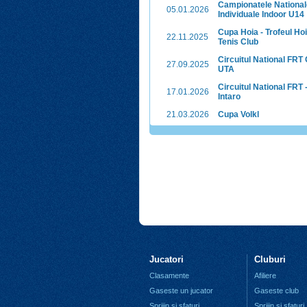
Campionatele National
05.01.2026
Individuale Indoor U14
Cupa Hoia - Trofeul Ho
22.11.2025
Tenis Club
Circuitul National FRT
27.09.2025
UTA
Circuitul National FRT
17.01.2026
Intaro
21.03.2026
Cupa Volkl
Jucatori
Cluburi
Clasamente
Afiliere
Gaseste un jucator
Gaseste club
Sprijin si sfaturi
Sprijin si sfaturi