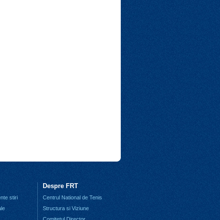
Despre FRT
te stiri
Centrul National de Tenis
ale
Structura si Viziune
Comitetul Director