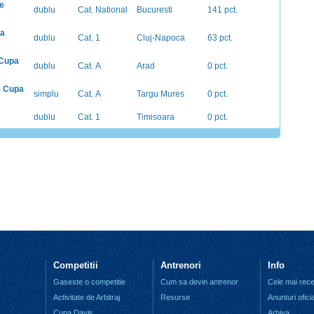
e
dublu
Cat. National
Bucuresti
141 pct.
ia
dublu
Cat. 1
Cluj-Napoca
63 pct.
 Cupa
dublu
Cat. A
Arad
0 pct.
 - Cupa
simplu
Cat. A
Targu Mures
0 pct.
dublu
Cat. 1
Timisoara
0 pct.
Competitii
Antrenori
Info
Gaseste o competitie
Cum sa devin antrenor
Cele mai recen
Activitate de Arbitraj
Resurse
Anunturi ofici
Cupa Davis
Arhiva