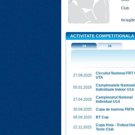
Club
Nr.legiti
ACTIVITATE COMPETITIONALA
14
16
Circuitul National FRT
27.09.2025
UTA
Campionatele National
05.01.2026
Individuale Indoor U14
Campionatul National
27.04.2026
Individual U14
30.08.2025
Cupa de toamna FMTA
06.09.2025
BT Cup
Cupa Hoia - Trofeul Ho
22.11.2025
Tenis Club