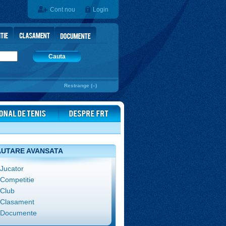
Cont nou
Login
Cauta
Restrange (–)
UTARE AVANSATA
Jucator
Competitie
Club
Clasament
Documente