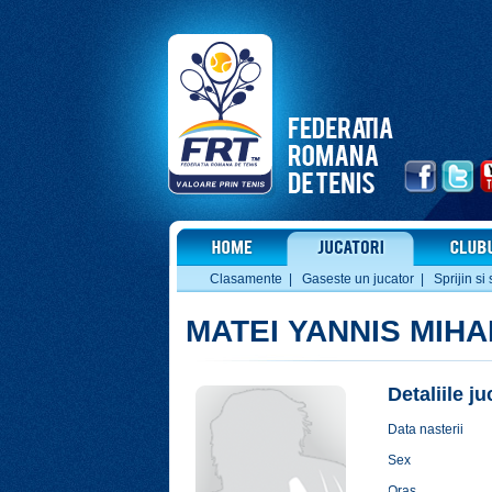
Clasamente
|
Gaseste un jucator
|
Sprijin si 
MATEI YANNIS MIHA
Detaliile j
Data nasterii
Sex
Oras