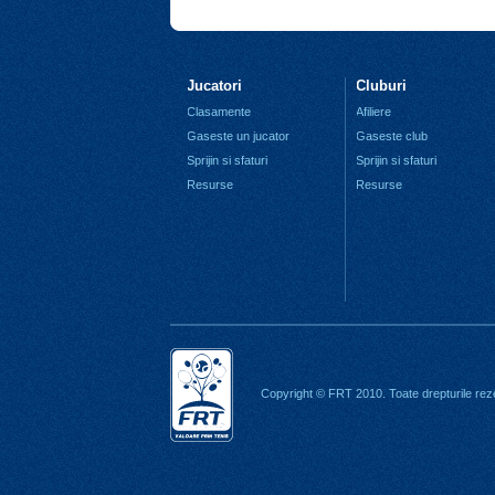
Jucatori
Cluburi
Clasamente
Afiliere
Gaseste un jucator
Gaseste club
Sprijin si sfaturi
Sprijin si sfaturi
Resurse
Resurse
Copyright © FRT 2010. Toate drepturile rez