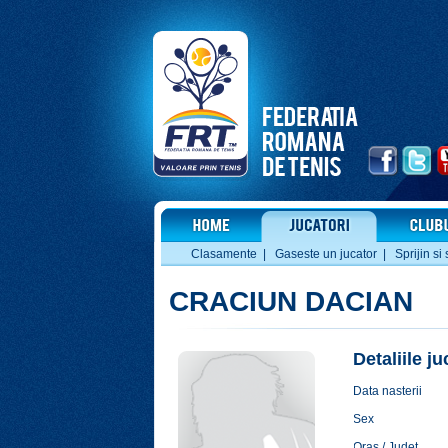
Clasamente
|
Gaseste un jucator
|
Sprijin si 
CRACIUN DACIAN
Detaliile j
Data nasterii
Sex
Oras / Judet