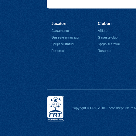
Jucatori
Cluburi
Clasamente
Afiliere
Gaseste un jucator
Gaseste club
Sprijin si sfaturi
Sprijin si sfaturi
Resurse
Resurse
Copyright © FRT 2010. Toate drepturile rez