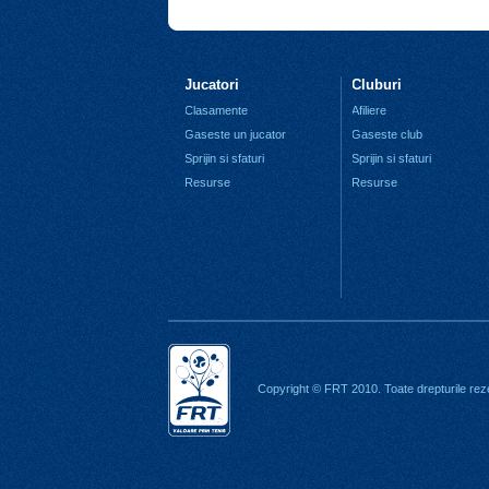
Jucatori
Cluburi
Clasamente
Afiliere
Gaseste un jucator
Gaseste club
Sprijin si sfaturi
Sprijin si sfaturi
Resurse
Resurse
Copyright © FRT 2010. Toate drepturile rez