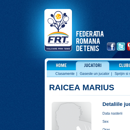
Clasamente
|
Gaseste un jucator
|
Sprijin si 
RAICEA MARIUS
Detaliile j
Data nasterii
Sex
Oras