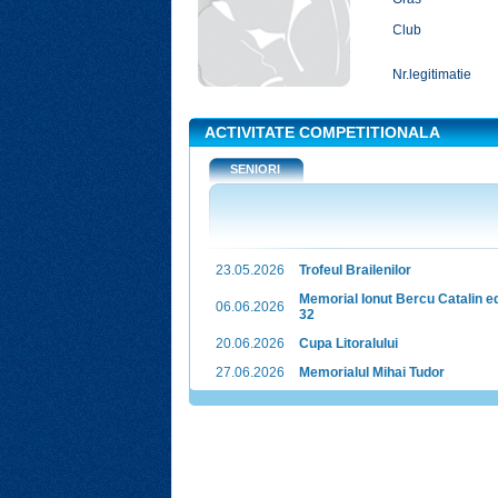
Club
Nr.legitimatie
ACTIVITATE COMPETITIONALA
SENIORI
23.05.2026
Trofeul Brailenilor
Memorial Ionut Bercu Catalin e
06.06.2026
32
20.06.2026
Cupa Litoralului
27.06.2026
Memorialul Mihai Tudor