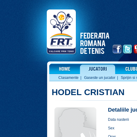
Clasamente
|
Gaseste un jucator
|
Sprijin si 
HODEL CRISTIAN
Detaliile j
Data nasterii
Sex
Oras