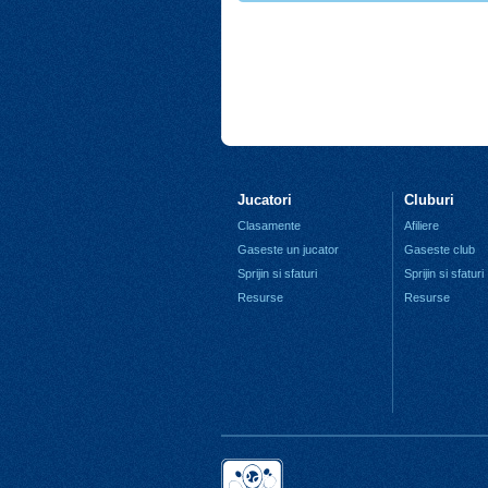
Jucatori
Cluburi
Clasamente
Afiliere
Gaseste un jucator
Gaseste club
Sprijin si sfaturi
Sprijin si sfaturi
Resurse
Resurse