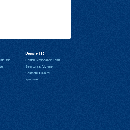
Despre FRT
te stiri
Centrul National de Tenis
ale
Structura si Viziune
Comitetul Director
Sponsori