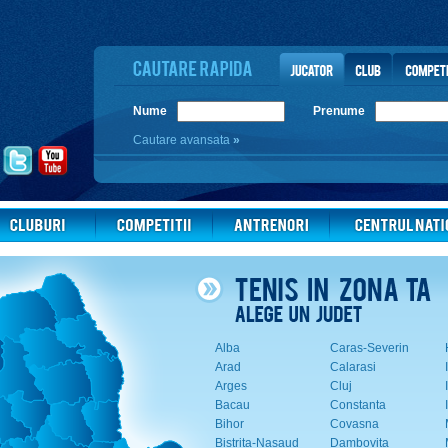
Nume
Prenume
Cautare avansata
»
Alba
Caras-Severin
Arad
Calarasi
Arges
Cluj
Bacau
Constanta
Bihor
Covasna
Bistrita-Nasaud
Dambovita