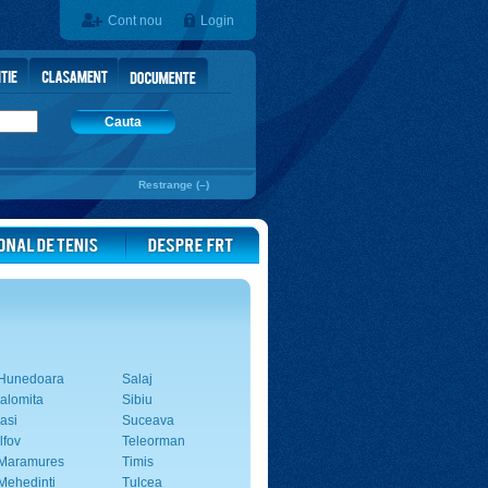
Cont nou
Login
Cauta
Restrange (–)
Hunedoara
Salaj
Ialomita
Sibiu
Iasi
Suceava
Ilfov
Teleorman
Maramures
Timis
Mehedinti
Tulcea