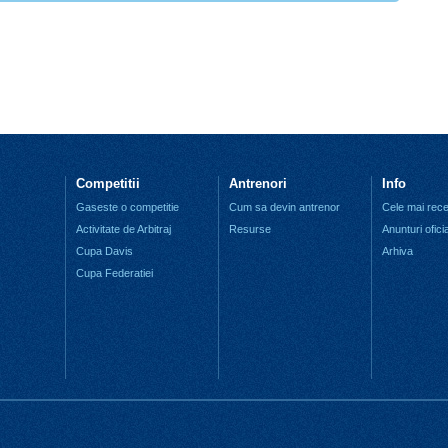
Competitii
Antrenori
Info
Gaseste o competitie
Cum sa devin antrenor
Cele mai recen
Activitate de Arbitraj
Resurse
Anunturi ofici
Cupa Davis
Arhiva
Cupa Federatiei