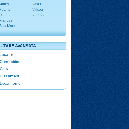
Mures
Vaslui
Neamt
Valcea
Olt
Vrancea
Prahova
Satu Mare
UTARE AVANSATA
Jucator
Competitie
Club
Clasament
Documente