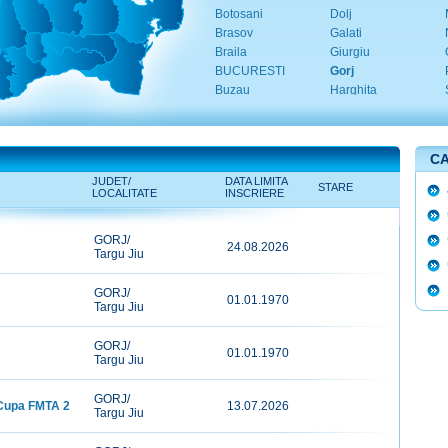
Botosani
Dolj
Brasov
Galati
Braila
Giurgiu
BUCURESTI
Gorj
Buzau
Harghita
CA
JUDET/
DATA LIMITA
STARE
LOCALITATE
INSCRIERE
GORJ/
24.08.2026
Targu Jiu
GORJ/
01.01.1970
Targu Jiu
GORJ/
01.01.1970
Targu Jiu
GORJ/
- Cupa FMTA 2
13.07.2026
Targu Jiu