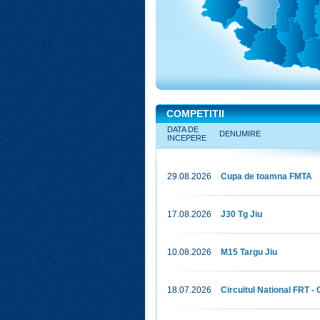
COMPETITII
DATA DE
DENUMIRE
INCEPERE
29.08.2026
Cupa de toamna FMTA
17.08.2026
J30 Tg Jiu
10.08.2026
M15 Targu Jiu
18.07.2026
Circuitul National FRT 