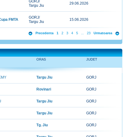
GORJ/
29.06.2026
Targu Jiu
GORJ/
- Cupa FMTA
15.06.2026
Targu Jiu
Precedenta
1
2
3
4
5
...
23
Urmatoarea
ORAS
JUDET
EMY
Targu Jiu
GORJ
Rovinari
GORJ
U
Targu Jiu
GORJ
Targu Jiu
GORJ
Tg. Jiu
GORJ