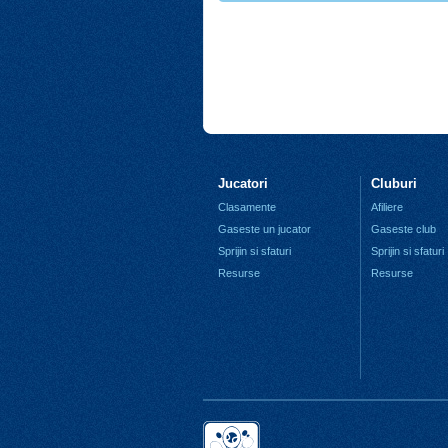
Jucatori
Cluburi
Clasamente
Afiliere
Gaseste un jucator
Gaseste club
Sprijin si sfaturi
Sprijin si sfaturi
Resurse
Resurse