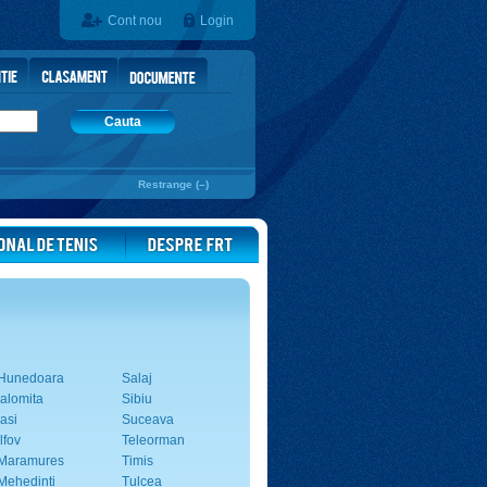
Cont nou
Login
Cauta
Restrange (–)
Hunedoara
Salaj
Ialomita
Sibiu
Iasi
Suceava
Ilfov
Teleorman
Maramures
Timis
Mehedinti
Tulcea