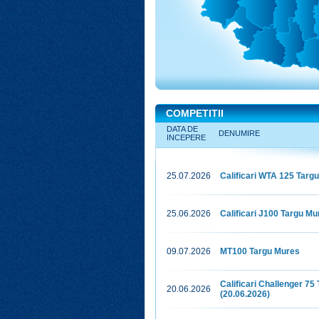
COMPETITII
DATA DE
DENUMIRE
INCEPERE
25.07.2026
Calificari WTA 125 Targ
25.06.2026
Calificari J100 Targu Mu
09.07.2026
MT100 Targu Mures
Calificari Challenger 75
20.06.2026
(20.06.2026)