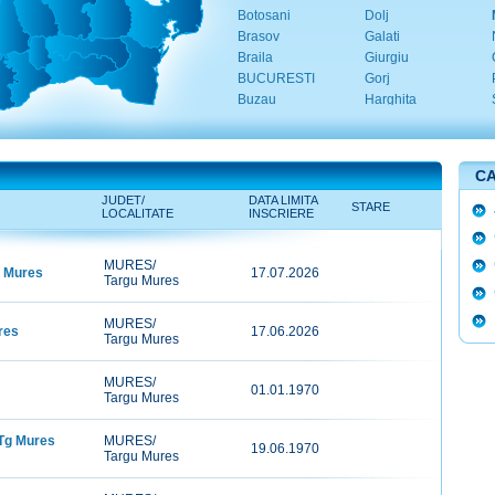
Botosani
Dolj
Brasov
Galati
Braila
Giurgiu
BUCURESTI
Gorj
Buzau
Harghita
CA
JUDET/
DATA LIMITA
STARE
LOCALITATE
INSCRIERE
MURES/
u Mures
17.07.2026
Targu Mures
MURES/
res
17.06.2026
Targu Mures
MURES/
01.01.1970
Targu Mures
 Tg Mures
MURES/
19.06.1970
Targu Mures