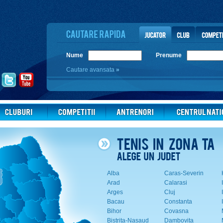
Nume
Prenume
Cautare avansata
»
Alba
Caras-Severin
Arad
Calarasi
Arges
Cluj
Bacau
Constanta
Bihor
Covasna
Bistrita-Nasaud
Dambovita