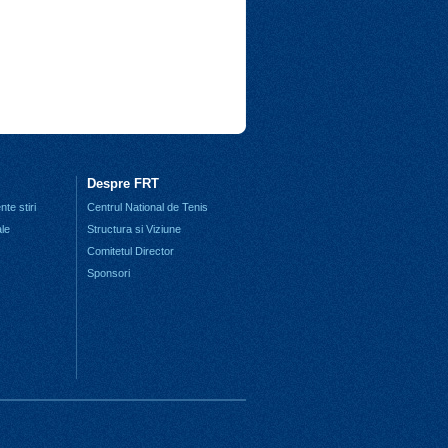
Despre FRT
te stiri
Centrul National de Tenis
ale
Structura si Viziune
Comitetul Director
Sponsori