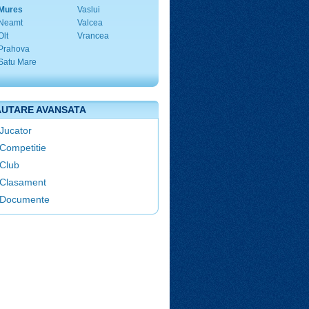
Mures
Vaslui
Neamt
Valcea
Olt
Vrancea
Prahova
Satu Mare
UTARE AVANSATA
Jucator
Competitie
Club
Clasament
Documente