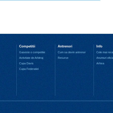
Competitii
Antrenori
Info
Gaseste o competitie
Cum sa devin antrenor
Cele mai recen
Activitate de Arbitraj
Resurse
Anunturi ofici
Cupa Davis
Arhiva
Cupa Federatiei