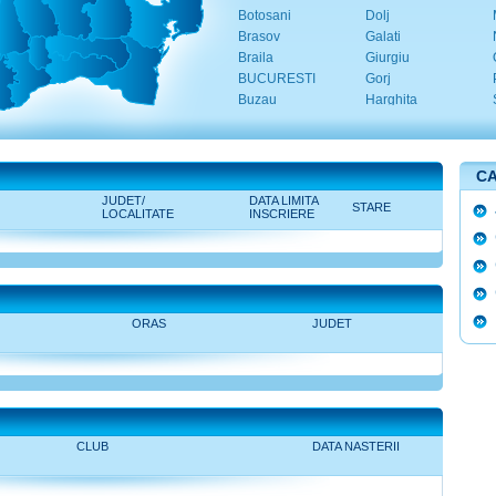
Botosani
Dolj
Brasov
Galati
Braila
Giurgiu
BUCURESTI
Gorj
Buzau
Harghita
CA
JUDET/
DATA LIMITA
STARE
LOCALITATE
INSCRIERE
ORAS
JUDET
CLUB
DATA NASTERII