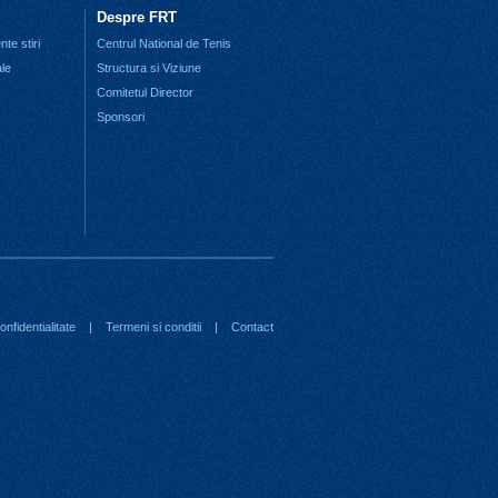
Despre FRT
te stiri
Centrul National de Tenis
ale
Structura si Viziune
Comitetul Director
Sponsori
nfidentialitate
|
Termeni si conditii
|
Contact