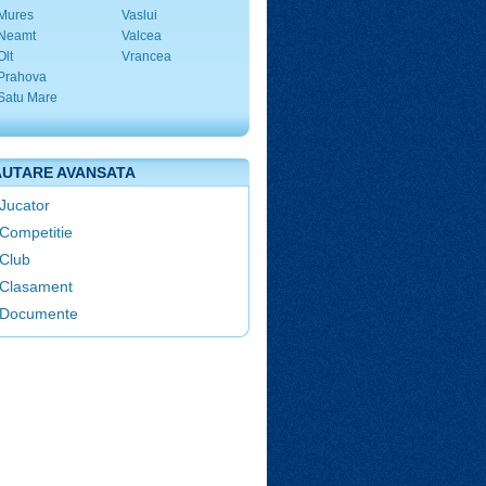
Mures
Vaslui
Neamt
Valcea
Olt
Vrancea
Prahova
Satu Mare
UTARE AVANSATA
Jucator
Competitie
Club
Clasament
Documente