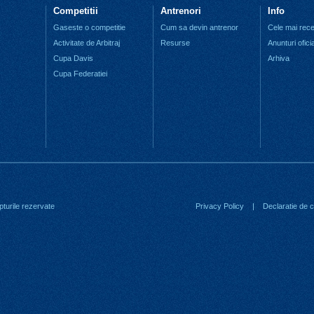
Competitii
Antrenori
Info
Gaseste o competitie
Cum sa devin antrenor
Cele mai recen
Activitate de Arbitraj
Resurse
Anunturi ofici
Cupa Davis
Arhiva
Cupa Federatiei
turile rezervate
Privacy Policy
|
Declaratie de co