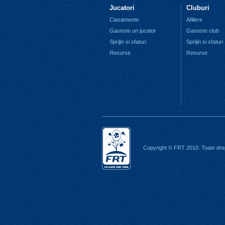
Jucatori
Cluburi
Clasamente
Afiliere
Gaseste un jucator
Gaseste club
Sprijin si sfaturi
Sprijin si sfaturi
Resurse
Resurse
Copyright © FRT 2010. Toate drep