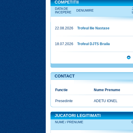
COMPETITII
DATA DE
DENUMIRE
INCEPERE
22.08.2026
Trofeul Ilie Nastase
18.07.2026
Trofeul DJTS Braila
CONTACT
DIRECT
Functie
Nume Prenume
Presedinte
ADETU IONEL
JUCATORI LEGITIMATI
NUME / PRENUME