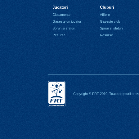
Jucatori
Cluburi
Clasamente
Afiliere
Gaseste un jucator
Gaseste club
Sprijin si sfaturi
Sprijin si sfaturi
Resurse
Resurse
Copyright © FRT 2010. Toate drepturile rez