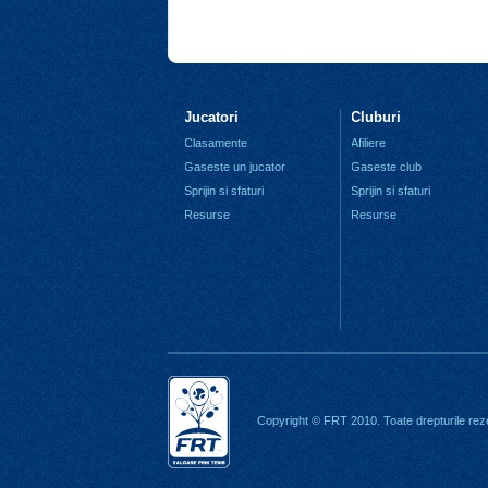
Jucatori
Cluburi
Clasamente
Afiliere
Gaseste un jucator
Gaseste club
Sprijin si sfaturi
Sprijin si sfaturi
Resurse
Resurse
Copyright © FRT 2010. Toate drepturile rez