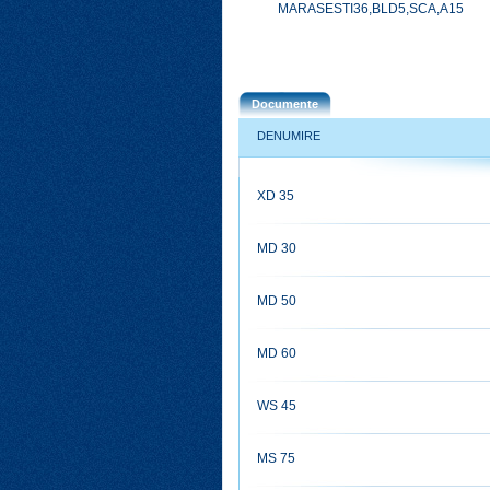
MARASESTI36,BLD5,SCA,A15
Documente
DENUMIRE
XD 35
MD 30
MD 50
MD 60
WS 45
MS 75