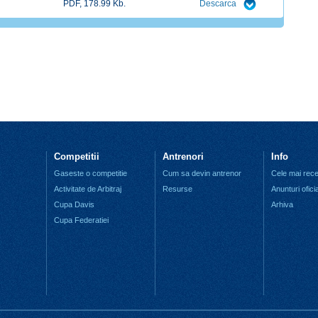
PDF, 178.99 Kb.
Descarca
Competitii
Antrenori
Info
Gaseste o competitie
Cum sa devin antrenor
Cele mai recen
Activitate de Arbitraj
Resurse
Anunturi ofici
Cupa Davis
Arhiva
Cupa Federatiei