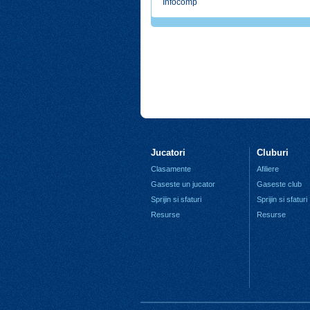
Infocomp
Jucatori
Cluburi
Clasamente
Afiliere
Gaseste un jucator
Gaseste club
Sprijin si sfaturi
Sprijin si sfaturi
Resurse
Resurse