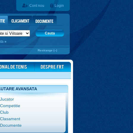
Cont nou
Login
Cauta
ata
»
Restrange (–)
UTARE AVANSATA
Jucator
Competitie
Club
Clasament
Documente