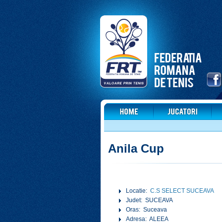
Anila Cup
Locatie:
C.S SELECT SUCEAVA
Judet: SUCEAVA
Oras: Suceava
Adresa: ALEEA