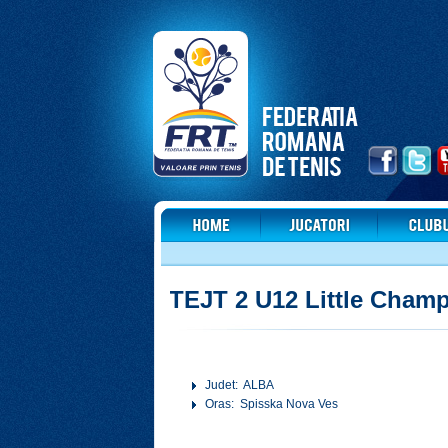
TEJT 2 U12 Little Cham
Judet: ALBA
Oras: Spisska Nova Ves