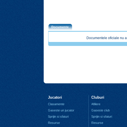
Documente
Documentele oficiale nu a
Jucatori
Cluburi
Clasamente
Afiliere
Gaseste un jucator
Gaseste club
Sprijin si sfaturi
Sprijin si sfaturi
Resurse
Resurse