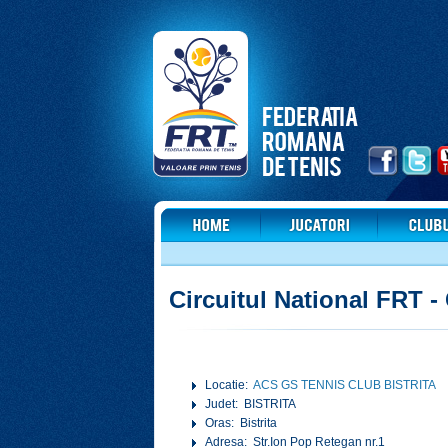
Circuitul National FRT 
Locatie:
ACS GS TENNIS CLUB BISTRITA
Judet: BISTRITA
Oras: Bistrita
Adresa: Str.Ion Pop Retegan nr.1