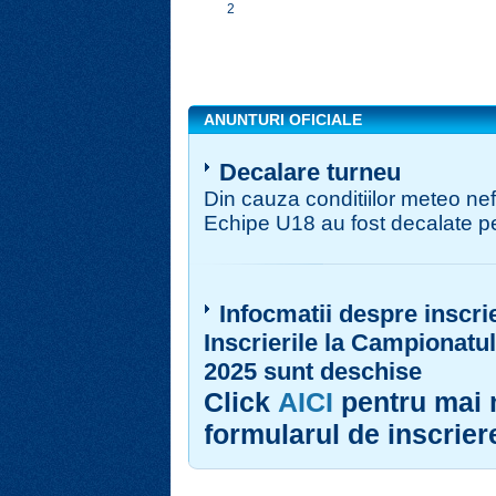
2
ANUNTURI OFICIALE
Decalare turneu
Din cauza conditiilor meteo ne
Echipe U18 au fost decalate p
Infocmatii despre inscri
Inscrierile la Campionatu
2025
sunt deschise
Click
AICI
pentru mai m
formularul de inscrier