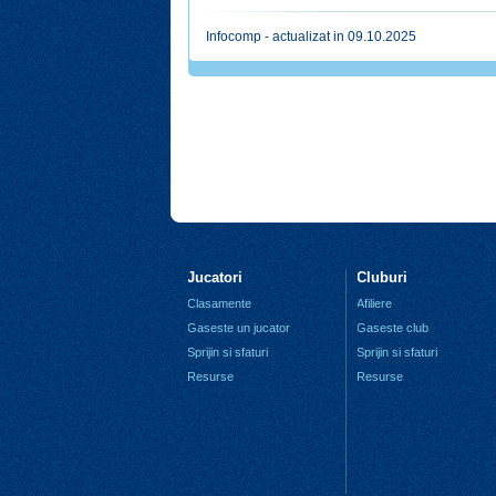
Infocomp - actualizat in 09.10.2025
Jucatori
Cluburi
Clasamente
Afiliere
Gaseste un jucator
Gaseste club
Sprijin si sfaturi
Sprijin si sfaturi
Resurse
Resurse