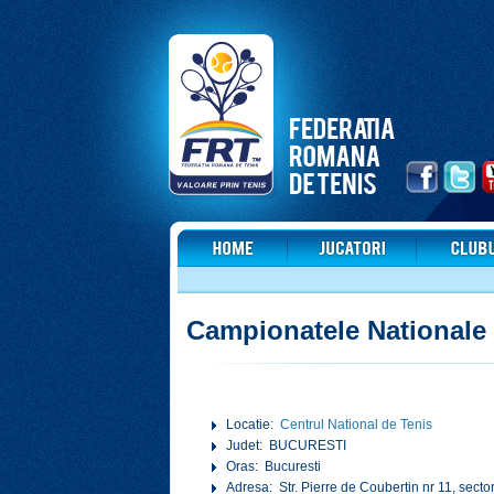
Campionatele Nationale
Locatie:
Centrul National de Tenis
Judet: BUCURESTI
Oras: Bucuresti
Adresa: Str. Pierre de Coubertin nr 11, secto