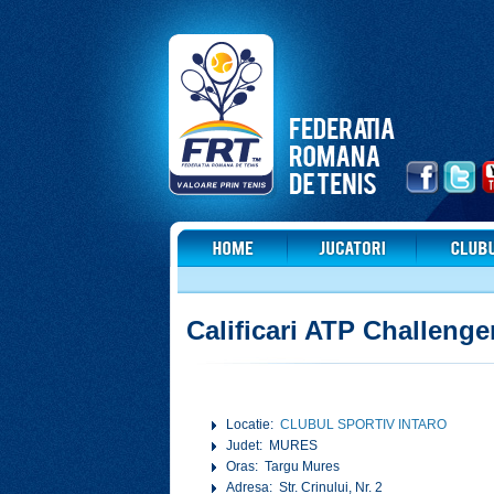
Calificari ATP Challenge
Locatie:
CLUBUL SPORTIV INTARO
Judet: MURES
Oras: Targu Mures
Adresa: Str. Crinului, Nr. 2