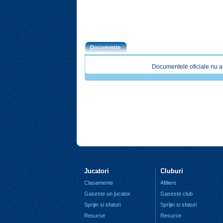
Documente
Documentele oficiale nu a
Jucatori
Cluburi
Clasamente
Afiliere
Gaseste un jucator
Gaseste club
Sprijin si sfaturi
Sprijin si sfaturi
Resurse
Resurse