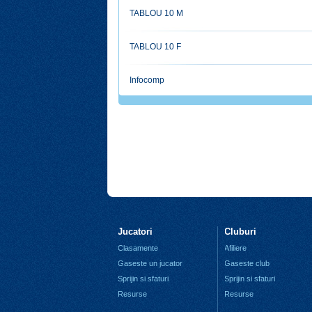
TABLOU 10 M
TABLOU 10 F
Infocomp
Jucatori
Cluburi
Clasamente
Afiliere
Gaseste un jucator
Gaseste club
Sprijin si sfaturi
Sprijin si sfaturi
Resurse
Resurse