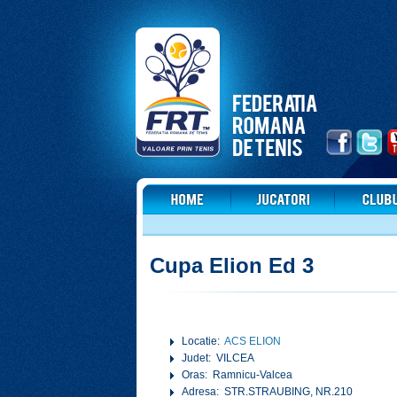
Cupa Elion Ed 3
Locatie:
ACS ELION
Judet: VILCEA
Oras: Ramnicu-Valcea
Adresa: STR.STRAUBING, NR.210