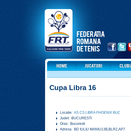
Cupa Libra 16
Locatie:
AS CS LIBRA PHOENIX BUC
Judet: BUCURESTI
Oras: Bucuresti
Adresa: BD IULIU MANIU13B,BLR2,AP7