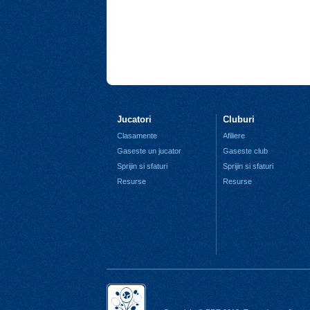
Jucatori
Cluburi
Clasamente
Afiliere
Gaseste un jucator
Gaseste club
Sprijin si sfaturi
Sprijin si sfaturi
Resurse
Resurse