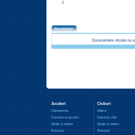
2
Documente
Documentele oficiale nu a
Jucatori
Cluburi
Clasamente
Afiliere
Gaseste un jucator
Gaseste club
Sprijin si sfaturi
Sprijin si sfaturi
Resurse
Resurse