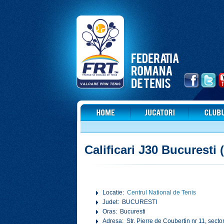
Calificari J30 Bucuresti 
Locatie:
Centrul National de Tenis
Judet: BUCURESTI
Oras: Bucuresti
Adresa: Str. Pierre de Coubertin nr 11, secto