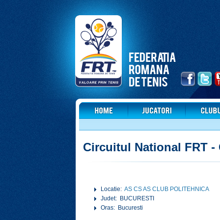
Circuitul National FRT -
Locatie:
AS CS AS CLUB POLITEHNICA
Judet: BUCURESTI
Oras: Bucuresti