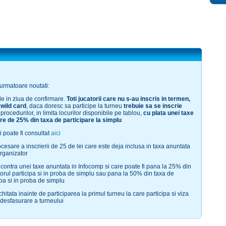
urmatoare noutati:
ile in ziua de confirmare.
Toti jucatorii care nu s-au inscris in termen,
 wild card
, daca doresc sa participe la turneu
trebuie sa se inscrie
procedurilor, in limita locurilor disponibile pe tablou,
cu plata unei taxe
re de 25% din taxa de participare la simplu
i poate fi consultat
aici
rocesare a inscrierii de 25 de lei care este deja inclusa in taxa anuntata
organizator
 contra unei taxe anuntata in Infocomp si care poate fi pana la 25% din
torul participa si in proba de simplu sau pana la 50% din taxa de
ipa si in proba de simplu
chitata inainte de participarea la primul turneu la care participa si viza
desfasurare a turneului