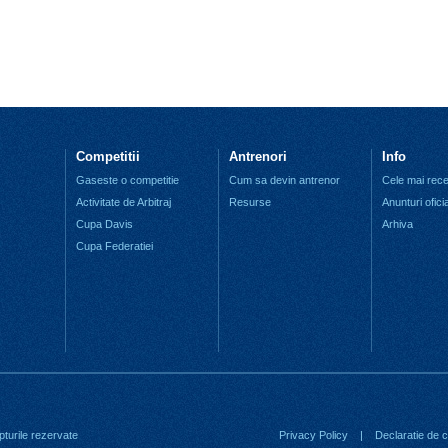
Competitii
Antrenori
Info
Gaseste o competitie
Cum sa devin antrenor
Cele mai recen
Activitate de Arbitraj
Resurse
Anunturi ofici
Cupa Davis
Arhiva
Cupa Federatiei
turile rezervate
Privacy Policy
|
Declaratie de co