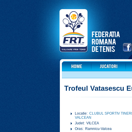
Trofeul Vatasescu 
Locatie:
CLUBUL SPORTIV TINER
VALCEAN
Judet: VILCEA
Oras: Ramnicu-Valcea