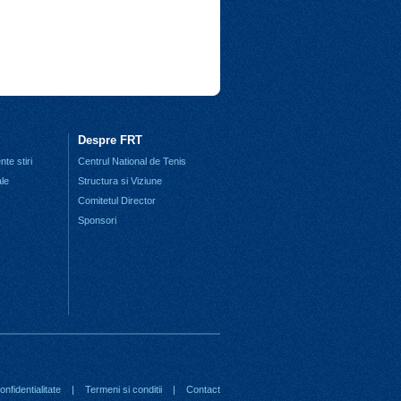
Despre FRT
te stiri
Centrul National de Tenis
ale
Structura si Viziune
Comitetul Director
Sponsori
nfidentialitate
|
Termeni si conditii
|
Contact