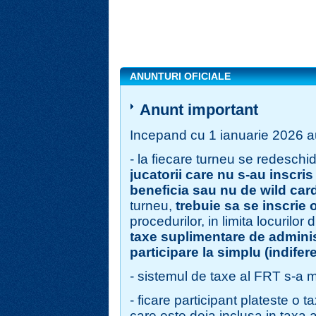
ANUNTURI OFICIALE
Anunt important
Incepand cu 1 ianuarie 2026 au
- la fiecare turneu se redeschid
jucatorii care nu s-au inscris
beneficia sau nu de wild car
turneu,
trebuie sa se inscrie 
procedurilor, in limita locurilor
taxe suplimentare de adminis
participare la simplu (indifere
- sistemul de taxe al FRT s-a m
- ficare participant plateste o t
care este deja inclusa in taxa 