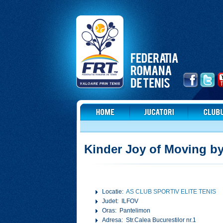
Kinder Joy of Moving by
Locatie:
AS CLUB SPORTIV ELITE TENIS
Judet: ILFOV
Oras: Pantelimon
Adresa: Str.Calea Bucurestilor nr.1