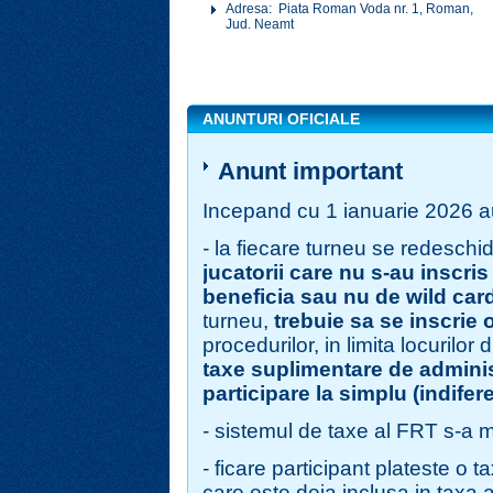
Adresa: Piata Roman Voda nr. 1, Roman,
Jud. Neamt
ANUNTURI OFICIALE
Anunt important
Incepand cu 1 ianuarie 2026 au
- la fiecare turneu se redeschid
jucatorii care nu s-au inscris
beneficia sau nu de wild car
turneu,
trebuie sa se inscrie 
procedurilor, in limita locurilor
taxe suplimentare de adminis
participare la simplu (indifere
- sistemul de taxe al FRT s-a m
- ficare participant plateste o t
care este deja inclusa in taxa 