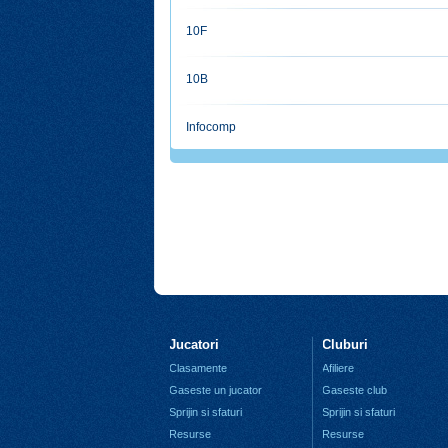
10F
10B
Infocomp
Jucatori
Cluburi
Clasamente
Afiliere
Gaseste un jucator
Gaseste club
Sprijin si sfaturi
Sprijin si sfaturi
Resurse
Resurse