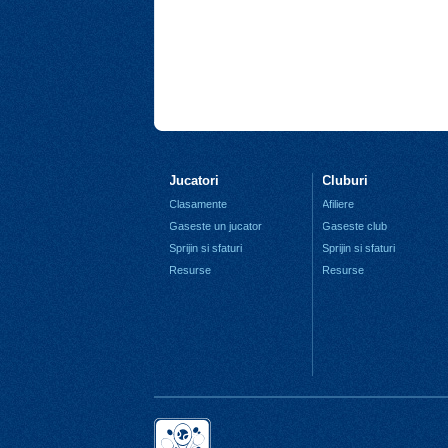
Jucatori
Cluburi
Clasamente
Afiliere
Gaseste un jucator
Gaseste club
Sprijin si sfaturi
Sprijin si sfaturi
Resurse
Resurse