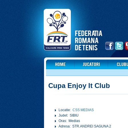
Cupa Enjoy It Club
Locatie:
CSS MEDIAS
Judet: SIBIU
Oras: Medias
Adresa: STR.ANDREI SAGUNA 2