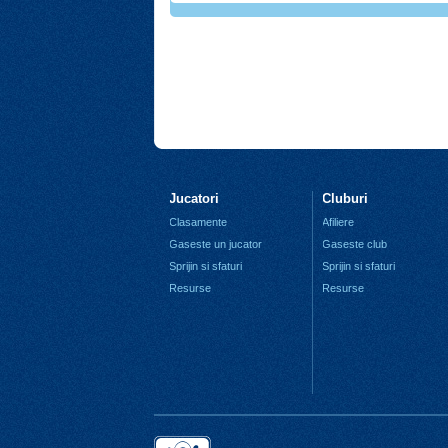
Jucatori
Cluburi
Clasamente
Afiliere
Gaseste un jucator
Gaseste club
Sprijin si sfaturi
Sprijin si sfaturi
Resurse
Resurse