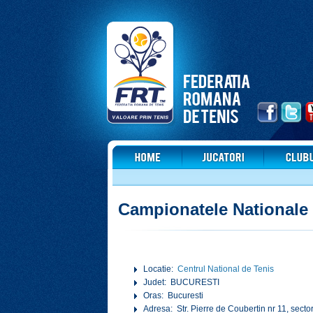
Campionatele Nationale 
Locatie:
Centrul National de Tenis
Judet: BUCURESTI
Oras: Bucuresti
Adresa: Str. Pierre de Coubertin nr 11, secto