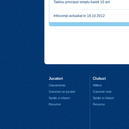
Tablou principal simplu baieti 10 ani
Infocomp-actualiat in 18.10.2012
Jucatori
Cluburi
Clasamente
Afiliere
Gaseste un jucator
Gaseste club
Sprijin si sfaturi
Sprijin si sfaturi
Resurse
Resurse