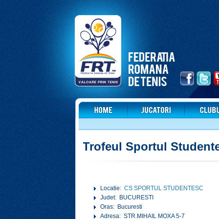
Trofeul Sportul Student
Locatie:
CS SPORTUL STUDENTESC
Judet: BUCURESTI
Oras: Bucuresti
Adresa: STR.MIHAIL MOXA 5-7