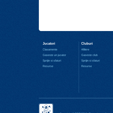
Jucatori
Cluburi
Clasamente
Afiliere
Gaseste un jucator
Gaseste club
Sprijin si sfaturi
Sprijin si sfaturi
Resurse
Resurse