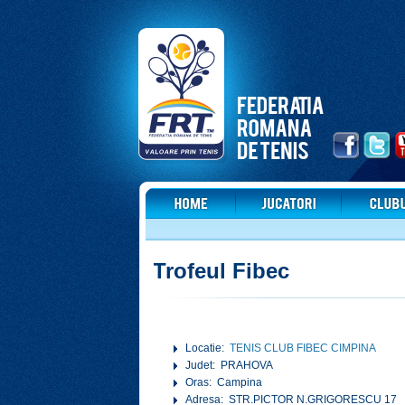
Trofeul Fibec
Locatie:
TENIS CLUB FIBEC CIMPINA
Judet: PRAHOVA
Oras: Campina
Adresa: STR.PICTOR N.GRIGORESCU 17