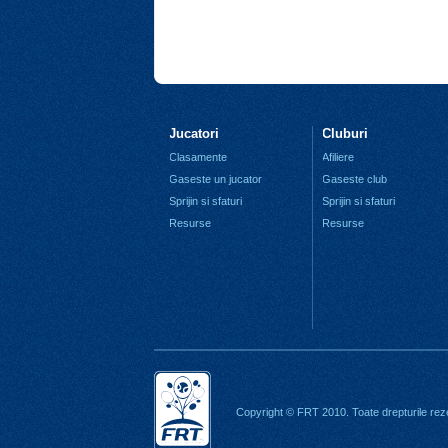
Jucatori
Cluburi
Clasamente
Afiliere
Gaseste un jucator
Gaseste club
Sprijin si sfaturi
Sprijin si sfaturi
Resurse
Resurse
Copyright © FRT 2010. Toate drepturile rez