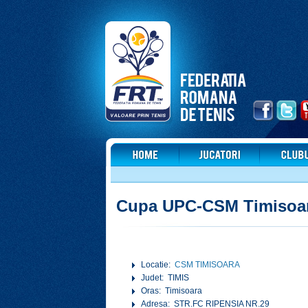
Cupa UPC-CSM Timisoa
Locatie:
CSM TIMISOARA
Judet: TIMIS
Oras: Timisoara
Adresa: STR.FC RIPENSIA NR.29