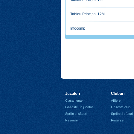
Tablou Principal 12M
Infocomp
Jucatori
Cluburi
Clasamente
Afiliere
Gaseste un jucator
Gaseste club
Sprijin si sfaturi
Sprijin si sfaturi
Resurse
Resurse