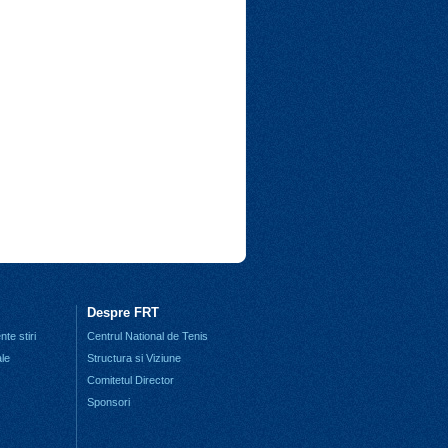
Despre FRT
te stiri
Centrul National de Tenis
ale
Structura si Viziune
Comitetul Director
Sponsori