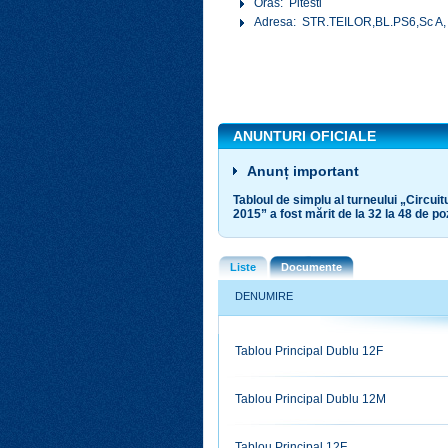
Oras: Pitesti
Adresa: STR.TEILOR,BL.PS6,Sc A, 
ANUNTURI OFICIALE
Anunț important
Tabloul de simplu al turneului „Circui
2015” a fost mărit de la 32 la 48 de pozi
Liste
Documente
DENUMIRE
Tablou Principal Dublu 12F
Tablou Principal Dublu 12M
Tablou Principal 12F