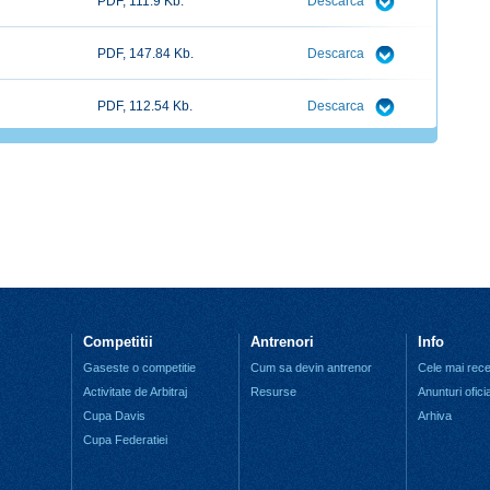
PDF, 111.9 Kb.
Descarca
PDF, 147.84 Kb.
Descarca
PDF, 112.54 Kb.
Descarca
Competitii
Antrenori
Info
Gaseste o competitie
Cum sa devin antrenor
Cele mai recen
Activitate de Arbitraj
Resurse
Anunturi ofici
Cupa Davis
Arhiva
Cupa Federatiei