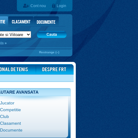
Cont nou
Login
Cauta
ata
»
Restrange (–)
UTARE AVANSATA
Jucator
Competitie
Club
Clasament
Documente