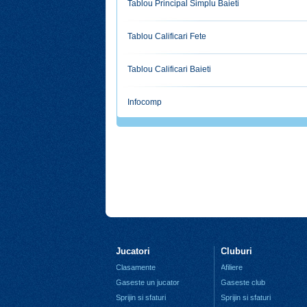
Tablou Principal Simplu Baieti
Tablou Calificari Fete
Tablou Calificari Baieti
Infocomp
Jucatori
Cluburi
Clasamente
Afiliere
Gaseste un jucator
Gaseste club
Sprijin si sfaturi
Sprijin si sfaturi