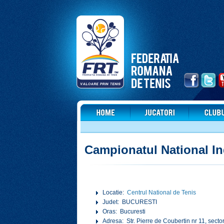
Campionatul National In
Locatie:
Centrul National de Tenis
Judet: BUCURESTI
Oras: Bucuresti
Adresa: Str. Pierre de Coubertin nr 11, secto