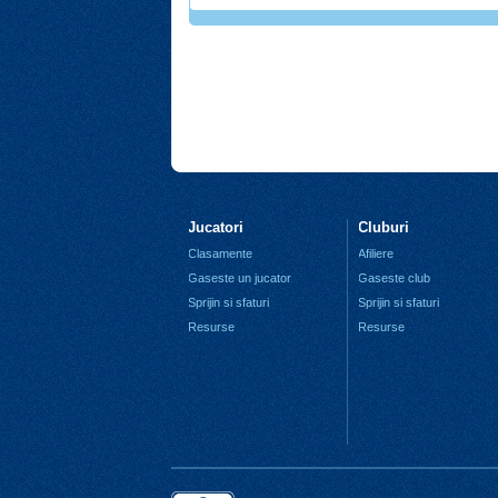
Jucatori
Cluburi
Clasamente
Afiliere
Gaseste un jucator
Gaseste club
Sprijin si sfaturi
Sprijin si sfaturi
Resurse
Resurse