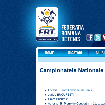
Campionatele Nationale
Locatie:
Centrul National de Tenis
Judet: BUCURESTI
Oras: Bucuresti
Adresa: Str. Pierre de Coubertin nr 11, secto