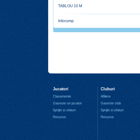
TABLOU 10 M
Infocomp
Jucatori
Cluburi
Clasamente
Afiliere
Gaseste un jucator
Gaseste club
Sprijin si sfaturi
Sprijin si sfaturi
Resurse
Resurse