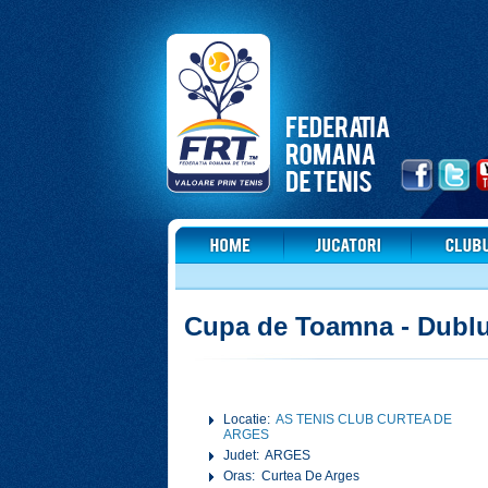
Cupa de Toamna - Dubl
Locatie:
AS TENIS CLUB CURTEA DE
ARGES
Judet: ARGES
Oras: Curtea De Arges