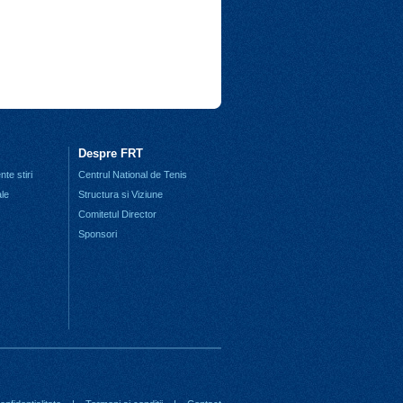
Despre FRT
te stiri
Centrul National de Tenis
ale
Structura si Viziune
Comitetul Director
Sponsori