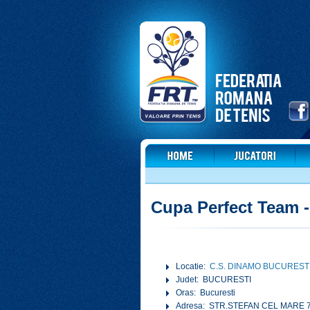
Cupa Perfect Team 
Locatie:
C.S. DINAMO BUCUREST
Judet: BUCURESTI
Oras: Bucuresti
Adresa: STR.STEFAN CEL MARE 7