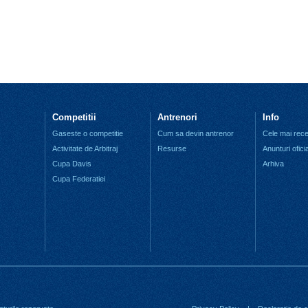
Competitii
Antrenori
Info
Gaseste o competitie
Cum sa devin antrenor
Cele mai recen
Activitate de Arbitraj
Resurse
Anunturi ofici
Cupa Davis
Arhiva
Cupa Federatiei