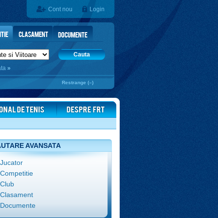
Cont nou
Login
Cauta
ata
»
Restrange (–)
UTARE AVANSATA
Jucator
Competitie
Club
Clasament
Documente