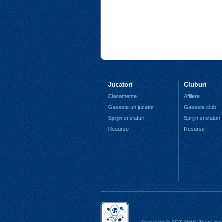
Jucatori
Cluburi
Clasamente
Afiliere
Gaseste un jucator
Gaseste club
Sprijin si sfaturi
Sprijin si sfaturi
Resurse
Resurse