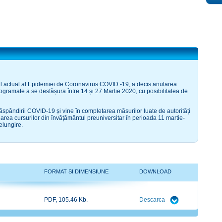
l actual al Epidemiei de Coronavirus COVID -19, a decis anularea
ogramate a se desfășura între 14 și 27 Martie 2020, cu posibilitatea de
spândirii COVID-19 și vine în completarea măsurilor luate de autorități
ndarea cursurilor din învățământul preuniversitar în perioada 11 martie-
elungire.
FORMAT SI DIMENSIUNE
DOWNLOAD
PDF, 105.46 Kb.
Descarca