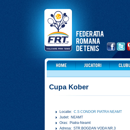
Cupa Kober
Locatie:
C.S CONDOR PIATRA NEAMT
Judet: NEAMT
Oras: Piatra-Neamt
Adresa: STR.BOGDAN VODA NR.3