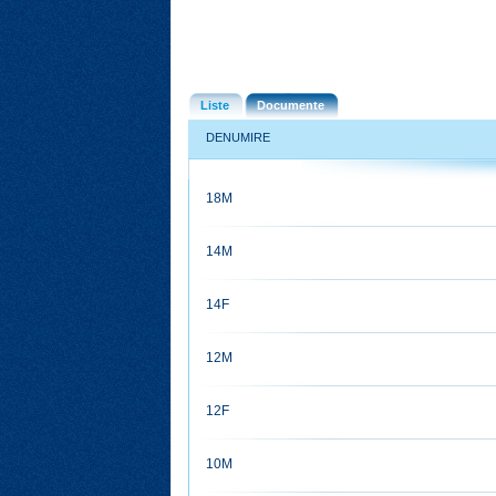
Liste
Documente
DENUMIRE
18M
14M
14F
12M
12F
10M