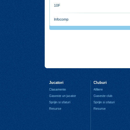
10F
Infocomp
Jucatori
Cluburi
Clasamente
Afiliere
Gaseste un jucator
Gaseste club
Sprijin si sfaturi
Sprijin si sfaturi
Resurse
Resurse