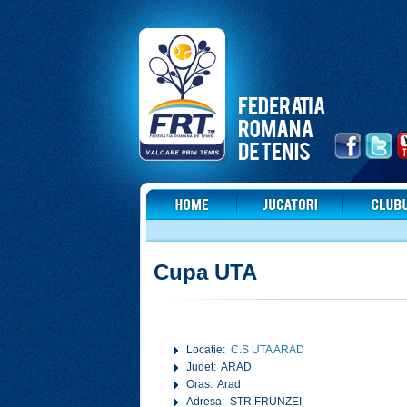
Cupa UTA
Locatie:
C.S UTA ARAD
Judet: ARAD
Oras: Arad
Adresa: STR.FRUNZEI