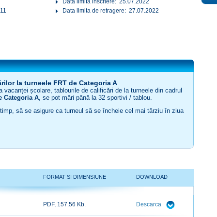
Data limita inscriere: 25.07.2022
P11
Data limita de retragere: 27.07.2022
ărilor la turneele FRT de Categoria A
 vacanței școlare, tablourile de calificări de la turneele din cadrul
de Categoria A
, se pot mări până la 32 sportivi / tablou.
i timp, să se asigure ca turneul să se încheie cel mai târziu în ziua
FORMAT SI DIMENSIUNE
DOWNLOAD
PDF, 157.56 Kb.
Descarca