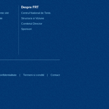
Despre FRT
te stiri
Centrul National de Tenis
ale
Structura si Viziune
Comitetul Director
Sponsori
nfidentialitate
|
Termeni si conditii
|
Contact