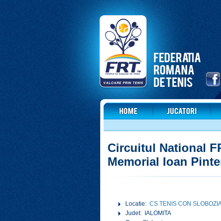
Circuitul National F
Memorial Ioan Pinte
Locatie:
CS TENIS CON SLOBOZI
Judet: IALOMITA