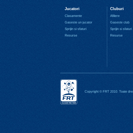
Jucatori
Cluburi
Clasamente
Afiliere
Gaseste un jucator
Gaseste club
Sprijin si sfaturi
Sprijin si sfaturi
Resurse
Resurse
Copyright © FRT 2010. Toate drep