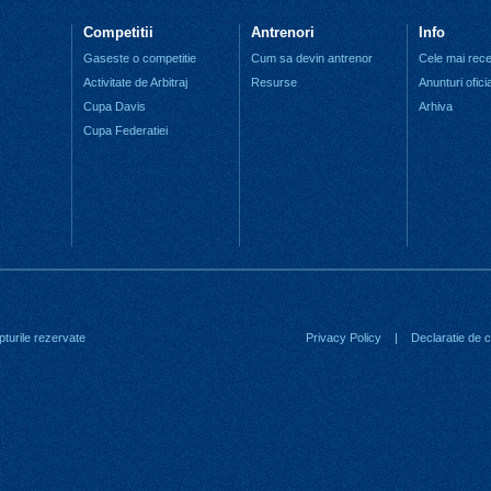
Competitii
Antrenori
Info
Gaseste o competitie
Cum sa devin antrenor
Cele mai recen
Activitate de Arbitraj
Resurse
Anunturi ofici
Cupa Davis
Arhiva
Cupa Federatiei
turile rezervate
Privacy Policy
|
Declaratie de co