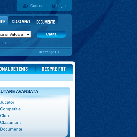
Cont nou
Login
Cauta
ata
»
Restrange (–)
UTARE AVANSATA
Jucator
Competitie
Club
Clasament
Documente