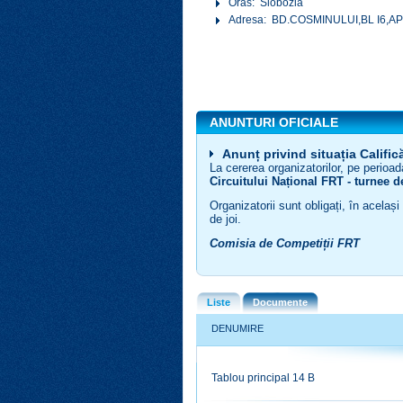
Oras: Slobozia
Adresa: BD.COSMINULUI,BL I6,A
ANUNTURI OFICIALE
Anunț privind situația Calific
La cererea organizatorilor, pe perioada
Circuitului Național FRT - turnee 
Organizatorii sunt obligați, în acelaș
de joi.
Comisia de Competiții FRT
Liste
Documente
DENUMIRE
Tablou principal 14 B