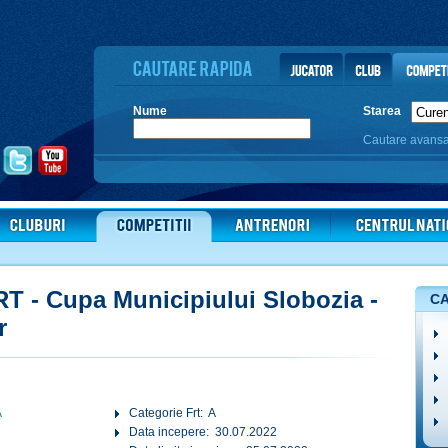
Nume
Starea
Cautare avans
RT - Cupa Municipiului Slobozia -
CA
r
A
Categorie Frt: A
Data incepere: 30.07.2022