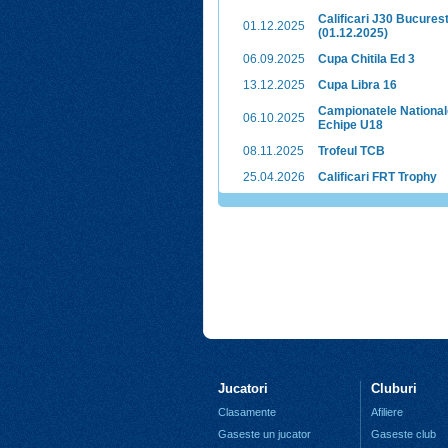
Calificari J30 Bucurest
01.12.2025
(01.12.2025)
06.09.2025
Cupa Chitila Ed 3
13.12.2025
Cupa Libra 16
Campionatele National
06.10.2025
Echipe U18
08.11.2025
Trofeul TCB
25.04.2026
Calificari FRT Trophy
Jucatori
Cluburi
Clasamente
Afiliere
Gaseste un jucator
Gaseste club