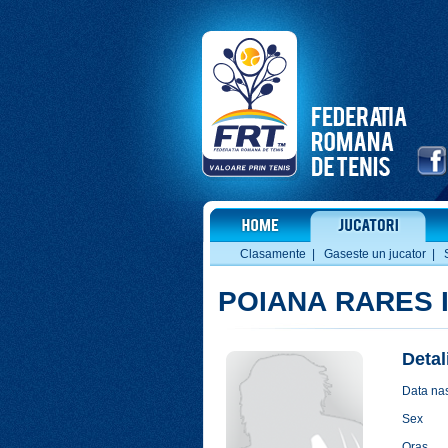
Clasamente
|
Gaseste un jucator
|
POIANA RARES 
Detal
Data nas
Sex
Oras