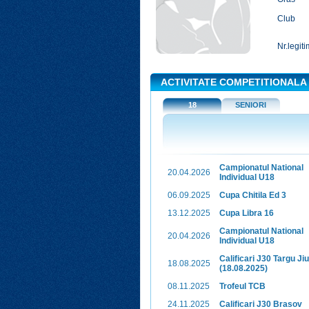
Club
Nr.legiti
ACTIVITATE COMPETITIONALA
18
SENIORI
Campionatul National
20.04.2026
Individual U18
06.09.2025
Cupa Chitila Ed 3
13.12.2025
Cupa Libra 16
Campionatul National
20.04.2026
Individual U18
Calificari J30 Targu Jiu
18.08.2025
(18.08.2025)
08.11.2025
Trofeul TCB
24.11.2025
Calificari J30 Brasov