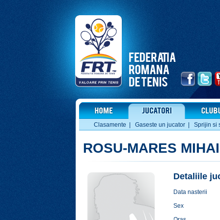
Clasamente
|
Gaseste un jucator
|
Sprijin si 
ROSU-MARES MIHAI
Detaliile j
Data nasterii
Sex
Oras