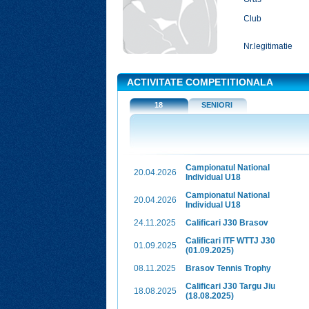
Club
Nr.legitimatie
ACTIVITATE COMPETITIONALA
18
SENIORI
Campionatul National
20.04.2026
Individual U18
Campionatul National
20.04.2026
Individual U18
24.11.2025
Calificari J30 Brasov
Calificari ITF WTTJ J30
01.09.2025
(01.09.2025)
08.11.2025
Brasov Tennis Trophy
Calificari J30 Targu Jiu
18.08.2025
(18.08.2025)