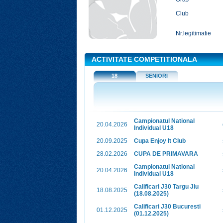
Club
Nr.legitimatie
ACTIVITATE COMPETITIONALA
18
SENIORI
Campionatul National
20.04.2026
Individual U18
20.09.2025
Cupa Enjoy It Club
28.02.2026
CUPA DE PRIMAVARA
Campionatul National
20.04.2026
Individual U18
Calificari J30 Targu Jiu
18.08.2025
(18.08.2025)
Calificari J30 Bucuresti
01.12.2025
(01.12.2025)