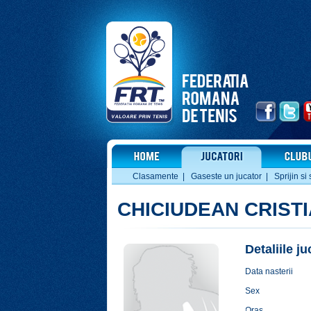
Clasamente
|
Gaseste un jucator
|
Sprijin si 
CHICIUDEAN CRIST
Detaliile j
Data nasterii
Sex
Oras