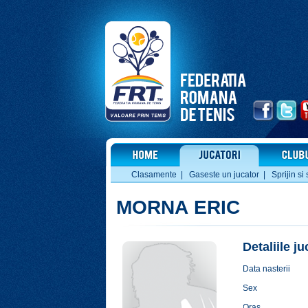
Clasamente
|
Gaseste un jucator
|
Sprijin si 
MORNA ERIC
Detaliile j
Data nasterii
Sex
Oras