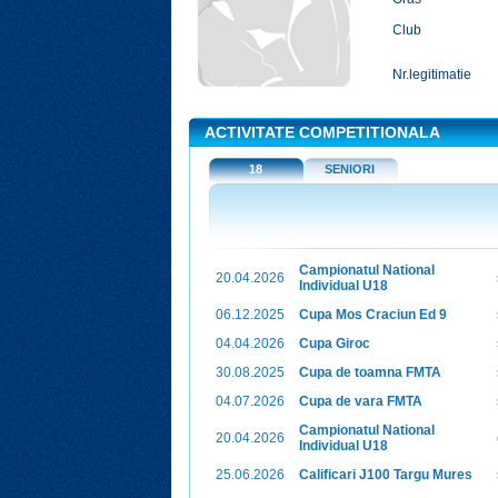
Club
Nr.legitimatie
ACTIVITATE COMPETITIONALA
18
SENIORI
Campionatul National
20.04.2026
Individual U18
06.12.2025
Cupa Mos Craciun Ed 9
04.04.2026
Cupa Giroc
30.08.2025
Cupa de toamna FMTA
04.07.2026
Cupa de vara FMTA
Campionatul National
20.04.2026
Individual U18
25.06.2026
Calificari J100 Targu Mures