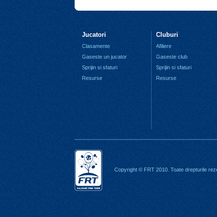
Jucatori
Cluburi
Clasamente
Afiliere
Gaseste un jucator
Gaseste club
Sprijin si sfaturi
Sprijin si sfaturi
Resurse
Resurse
Copyright © FRT 2010. Toate drepturile rez