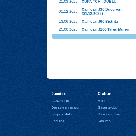
21.03.2026
CUPA TCH - DUBLU
Calificari J30 Bucuresti
01.12.2025
(01.12.2025)
13.06.2026
Calificari J60 Bistrita
25.06.2026
Calificari J100 Targu Mures
Jucatori
Cluburi
Clasamente
Afiliere
Gaseste un jucator
Gaseste club
Sprijin si sfaturi
Sprijin si sfaturi
Resurse
Resurse