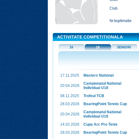
Club
Nr.legitimatie
ACTIVITATE COMPETITIONALA
16
18
SENIORI
17.11.2025
Masters National
Campionatul National
20.04.2026
Individual U18
08.11.2025
Trofeul TCB
28.03.2026
BearingPoint Tennis Cup
Campionatul National
20.04.2026
Individual U18
14.02.2026
Cupa Arc Pro Tenis
28.03.2026
BearingPoint Tennis Cup