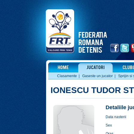
Clasamente
|
Gaseste un jucator
|
Sprijin si 
IONESCU TUDOR S
Detaliile j
Data nasterii
Sex
Oras