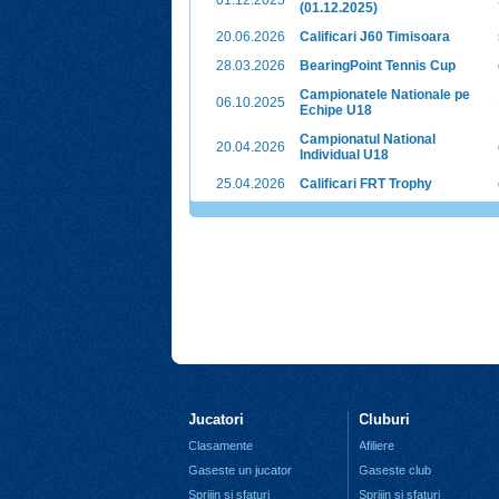
01.12.2025
(01.12.2025)
20.06.2026
Calificari J60 Timisoara
28.03.2026
BearingPoint Tennis Cup
Campionatele Nationale pe
06.10.2025
Echipe U18
Campionatul National
20.04.2026
Individual U18
25.04.2026
Calificari FRT Trophy
Jucatori
Cluburi
Clasamente
Afiliere
Gaseste un jucator
Gaseste club
Sprijin si sfaturi
Sprijin si sfaturi