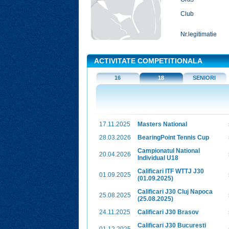
Club
Nr.legitimatie
ACTIVITATE COMPETITIONALA
16
18
SENIORI
17.11.2025
Masters National
28.03.2026
BearingPoint Tennis Cup
Campionatul National
20.04.2026
Individual U18
Calificari ITF WTTJ J30
01.09.2025
(01.09.2025)
Calificari J30 Cluj Napoca
25.08.2025
(25.08.2025)
24.11.2025
Calificari J30 Brasov
Calificari J30 Bucuresti