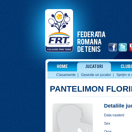
Clasamente
|
Gaseste un jucator
|
Sprijin si 
PANTELIMON FLOR
Detaliile j
Data nasterii
Sex
Oras