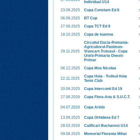
Individual U14
23.08.2025
Cupa Constam Ed 6
06.09.2025
BT Cup
27.09.2025
Cupa TCT Ed 9
18.10.2025
Cupa de toamna
Circuitul Dacia-Romania-
Agricultorul-Panimon-
29.11.2025
Vrancart-Trotusul - Cupa
Unirii-Primaria Onesti-
Primar
06.12.2025
Cupa Mos Nicolae
Cupa Hoia - Trofeul Hoia
22.11.2025
Tenis Club
20.09.2025
Cupa Interconti Ed 19
27.06.2026
Cupa Flora-Ana & S.U.C.T.
04.07.2026
Cupa Arinis
13.09.2025
Cupa Orhideea Ed 7
28.03.2026
Calificari Bucharest U14
09.08.2025
Memorial Florenta Mihai