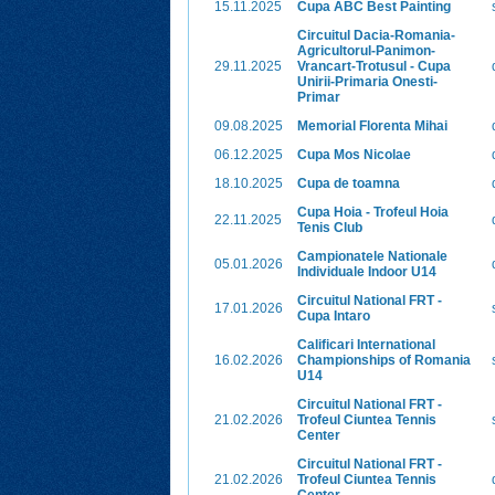
15.11.2025
Cupa ABC Best Painting
Circuitul Dacia-Romania-
Agricultorul-Panimon-
29.11.2025
Vrancart-Trotusul - Cupa
Unirii-Primaria Onesti-
Primar
09.08.2025
Memorial Florenta Mihai
06.12.2025
Cupa Mos Nicolae
18.10.2025
Cupa de toamna
Cupa Hoia - Trofeul Hoia
22.11.2025
Tenis Club
Campionatele Nationale
05.01.2026
Individuale Indoor U14
Circuitul National FRT -
17.01.2026
Cupa Intaro
Calificari International
16.02.2026
Championships of Romania
U14
Circuitul National FRT -
21.02.2026
Trofeul Ciuntea Tennis
Center
Circuitul National FRT -
21.02.2026
Trofeul Ciuntea Tennis