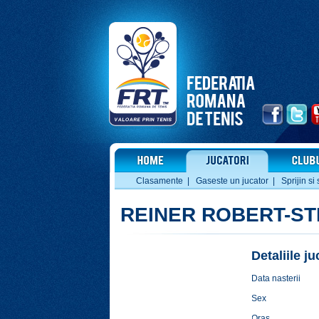
Clasamente
|
Gaseste un jucator
|
Sprijin si 
REINER ROBERT-S
Detaliile j
Data nasterii
Sex
Oras